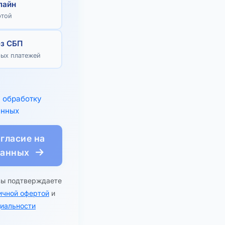
лайн
ртой
ез СБП
рых платежей
а
обработку
анных
гласие на
данных
вы подтверждаете
ичной офертой
и
иальности