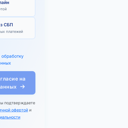
лайн
ртой
ез СБП
рых платежей
а
обработку
анных
гласие на
данных
вы подтверждаете
ичной офертой
и
иальности