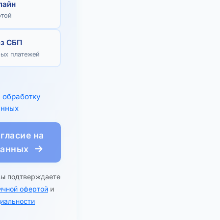
лайн
ртой
ез СБП
рых платежей
а
обработку
анных
гласие на
данных
вы подтверждаете
ичной офертой
и
иальности